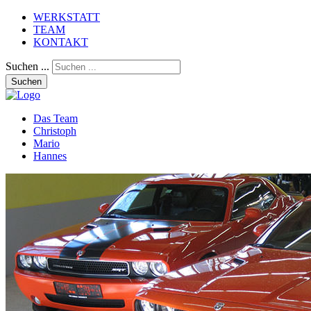
WERKSTATT
TEAM
KONTAKT
Suchen ...
Suchen
Das Team
Christoph
Mario
Hannes