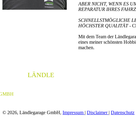
ABER NICHT, WENN ES U
REPARATUR IHRES FAHR
SCHNELLSTMÖGLICHE LEI
HÖCHSTER QUALITÄT
- Ch
Mit dem Team der Ländlegarag
eines meiner schönsten Hobb
machen.
LÄNDLE
GARAGE
GMBH
© 2026, Ländlegarage GmbH,
Impressum
|
Disclaimer
|
Datenschutz